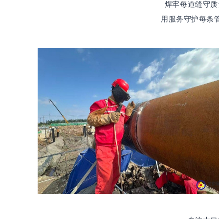
焊牢每道缝守质
用服务守护每条