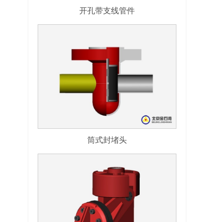
开孔带支线管件
筒式封堵头